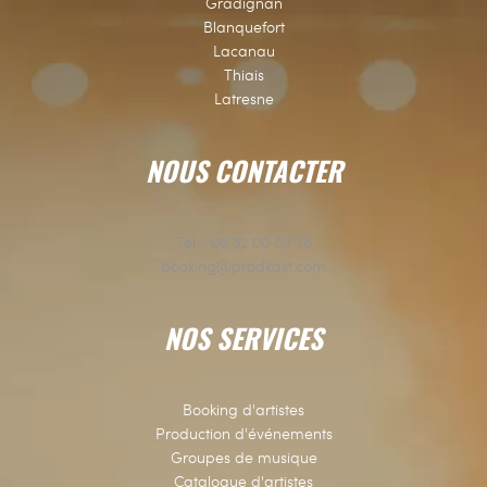
Gradignan
Blanquefort
Lacanau
Thiais
Latresne
NOUS CONTACTER
Tél. :
06 32 00 69 28
booking@prodkast.com
NOS SERVICES
Booking d'artistes
Production d'événements
Groupes de musique
Catalogue d'artistes