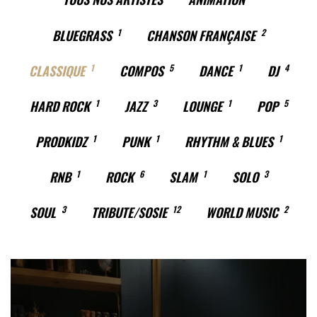
BLUEGRASS
1
CHANSON FRANÇAISE
2
CLASSIQUE
1
COMPOS
5
DANCE
1
DJ
4
HARD ROCK
1
JAZZ
3
LOUNGE
1
POP
5
PRODKIDZ
1
PUNK
1
RHYTHM & BLUES
1
RNB
1
ROCK
6
SLAM
1
SOLO
3
SOUL
3
TRIBUTE/SOSIE
12
WORLD MUSIC
2