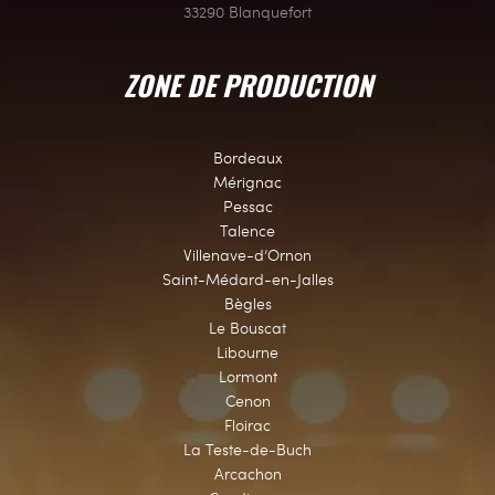
33290 Blanquefort
ZONE DE PRODUCTION
Bordeaux
Mérignac
Pessac
Talence
Villenave-d’Ornon
Saint-Médard-en-Jalles
Bègles
Le Bouscat
Libourne
Lormont
Cenon
Floirac
La Teste-de-Buch
Arcachon