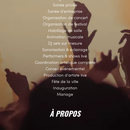
Soirée privée
Soirée d'entreprise
Organisation de concert
Organisation de festival
Habillage de salle
Animation musicale
DJ sets sur mesure
Sonorisation & éclairage
Performers & shows live
Coordination artistique complète
Conseil événementiel
Production d'artiste live
Fête de la ville
Inauguration
Mariage
À PROPOS