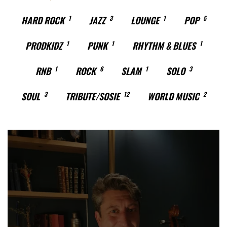
HARD ROCK
1
JAZZ
3
LOUNGE
1
POP
5
PRODKIDZ
1
PUNK
1
RHYTHM & BLUES
1
RNB
1
ROCK
6
SLAM
1
SOLO
3
SOUL
3
TRIBUTE/SOSIE
12
WORLD MUSIC
2