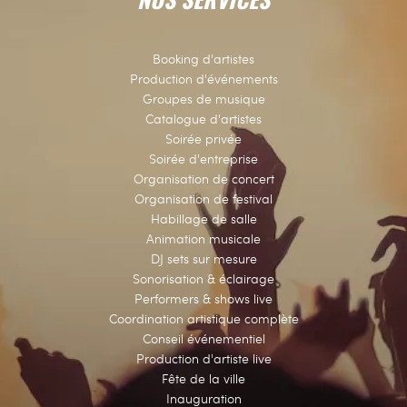
Booking d'artistes
Production d'événements
Groupes de musique
Catalogue d'artistes
Soirée privée
Soirée d'entreprise
Organisation de concert
Organisation de festival
Habillage de salle
Animation musicale
DJ sets sur mesure
Sonorisation & éclairage
Performers & shows live
Coordination artistique complète
Conseil événementiel
Production d'artiste live
Fête de la ville
Inauguration