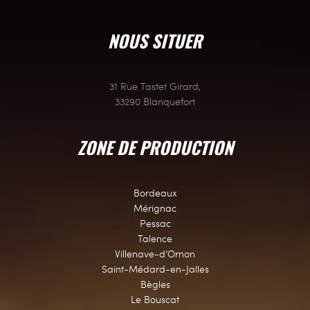
NOUS SITUER
31 Rue Tastet Girard,
33290 Blanquefort
ZONE DE PRODUCTION
Bordeaux
Mérignac
Pessac
Talence
Villenave-d’Ornon
Saint-Médard-en-Jalles
Bègles
Le Bouscat