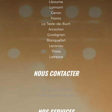
Libourne
Lormont
Cenon
Floirac
La Teste-de-Buch
Arcachon
Gradignan
Blanquefort
Lacanau
Thiais
Latresne
NOUS CONTACTER
Tél. :
06 32 00 69 28
booking@prodkast.com
NOS SERVICES