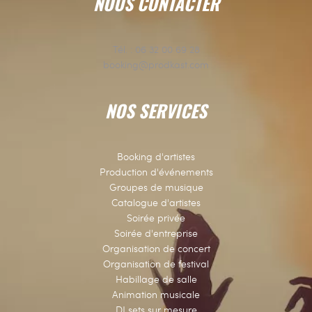
NOUS CONTACTER
Tél. :
06 32 00 69 28
booking@prodkast.com
NOS SERVICES
Booking d'artistes
Production d'événements
Groupes de musique
Catalogue d'artistes
Soirée privée
Soirée d'entreprise
Organisation de concert
Organisation de festival
Habillage de salle
Animation musicale
DJ sets sur mesure