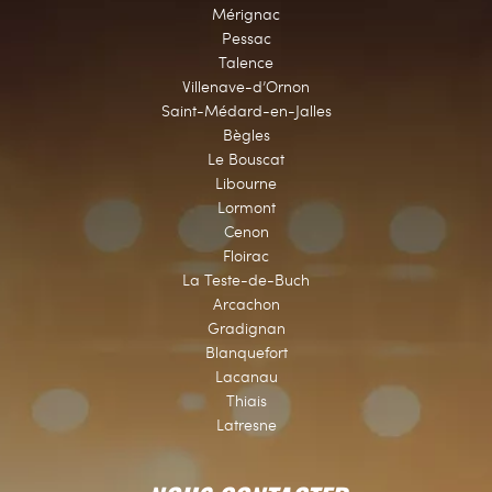
Mérignac
Pessac
Talence
Villenave-d’Ornon
Saint-Médard-en-Jalles
Bègles
Le Bouscat
Libourne
Lormont
Cenon
Floirac
La Teste-de-Buch
Arcachon
Gradignan
Blanquefort
Lacanau
Thiais
Latresne