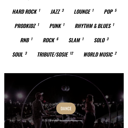
HARD ROCK
1
JAZZ
3
LOUNGE
1
POP
5
PRODKIDZ
1
PUNK
1
RHYTHM & BLUES
1
RNB
1
ROCK
6
SLAM
1
SOLO
3
SOUL
3
TRIBUTE/SOSIE
12
WORLD MUSIC
2
DANCE
DUO BOULE