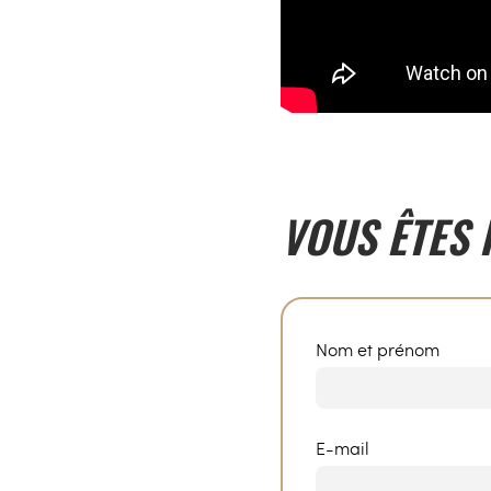
VOUS ÊTES 
Nom et prénom
E-mail