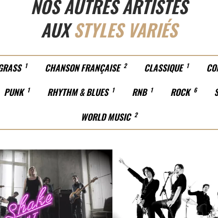
NOS AUTRES ARTISTES
AUX
STYLES VARIÉS
GRASS
1
CHANSON FRANÇAISE
2
CLASSIQUE
1
CO
PUNK
1
RHYTHM & BLUES
1
RNB
1
ROCK
6
WORLD MUSIC
2
ROCK
POP