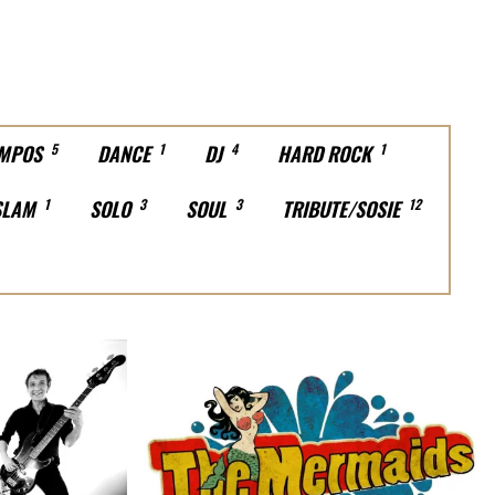
MPOS
5
DANCE
1
DJ
4
HARD ROCK
1
SLAM
1
SOLO
3
SOUL
3
TRIBUTE/SOSIE
12
ROCK