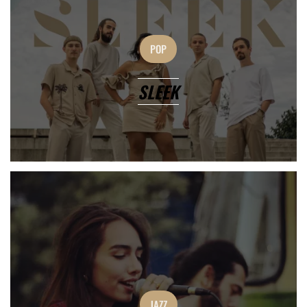
POP
SLEEK
JAZZ