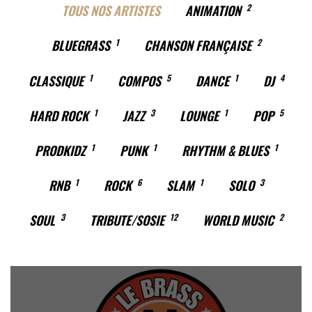
TOUS NOS ARTISTES
ANIMATION
2
BLUEGRASS
1
CHANSON FRANÇAISE
2
CLASSIQUE
1
COMPOS
5
DANCE
1
DJ
4
HARD ROCK
1
JAZZ
3
LOUNGE
1
POP
5
PRODKIDZ
1
PUNK
1
RHYTHM & BLUES
1
RNB
1
ROCK
6
SLAM
1
SOLO
3
SOUL
3
TRIBUTE/SOSIE
12
WORLD MUSIC
2