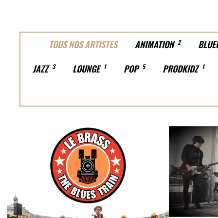
TOUS NOS ARTISTES
ANIMATION
2
BLUE
JAZZ
3
LOUNGE
1
POP
5
PRODKIDZ
1
RHYTHM & BLUES