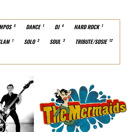
MPOS
5
DANCE
1
DJ
4
HARD ROCK
1
SLAM
1
SOLO
3
SOUL
3
TRIBUTE/SOSIE
12
ROCK