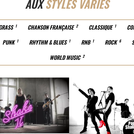
AUX
STYLES VARIÉS
GRASS
1
CHANSON FRANÇAISE
2
CLASSIQUE
1
CO
PUNK
1
RHYTHM & BLUES
1
RNB
1
ROCK
6
WORLD MUSIC
2
ROCK
POP